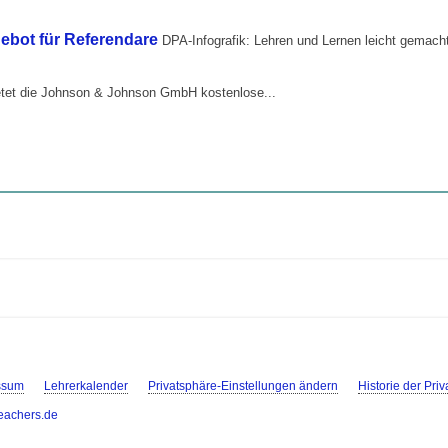
gebot für Referendare
DPA-Infografik: Lehren und Lernen leicht gemach
ietet die Johnson & Johnson GmbH kostenlose...
ssum
Lehrerkalender
Privatsphäre-Einstellungen ändern
Historie der Pri
eachers.de