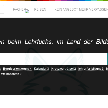
FÄCHER
REISEN
KEIN ANGEBOT MEHR VERPASSE
n beim Lehrfuchs, im Land der Bild
2
Berufsorientierung
4
Kalender
3
Kreuzworträtsel
2
lehrerfortbildung
3
M
Weihnachten
9