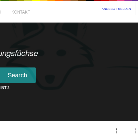
ANGEBOT MELDEN
N
KONTAKT
ungsfüchse
INT
2