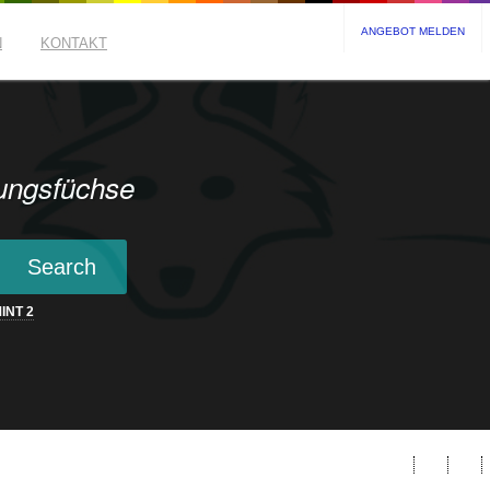
ANGEBOT MELDEN
N
KONTAKT
ungsfüchse
INT
2