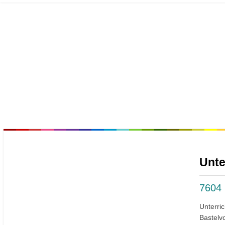
Unte
7604
Unterri
Bastelv