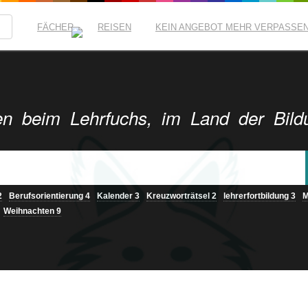
FÄCHER
REISEN
KEIN ANGEBOT MEHR VERPASSE
n beim Lehrfuchs, im Land der Bild
2
Berufsorientierung
4
Kalender
3
Kreuzworträtsel
2
lehrerfortbildung
3
M
Weihnachten
9