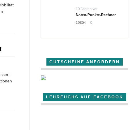
obilität
10 Jahren vor
im
Noten-Punkte-Rechner
19354
0
t
GUTSCHEINE ANFORDERN
ssert
ktionen
LEHRFUCHS AUF FACEBOOK
Der Lehrfuchs