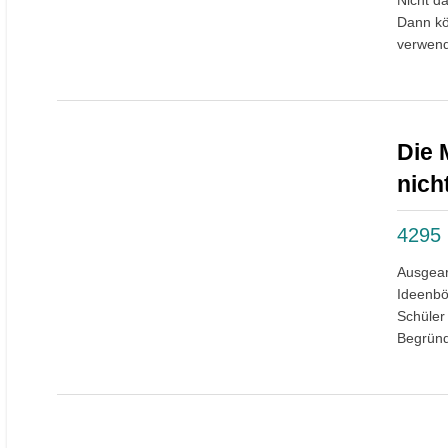
Nicht d
Dann kö
verwend
Die 
nich
4295
Ausgear
Ideenbö
Schüler 
Begründu