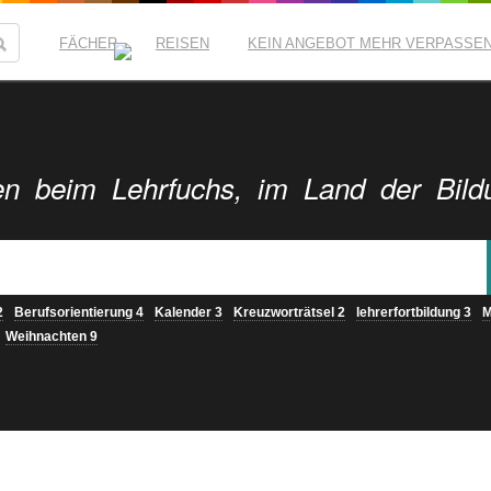
FÄCHER
REISEN
KEIN ANGEBOT MEHR VERPASSE
n beim Lehrfuchs, im Land der Bild
2
Berufsorientierung
4
Kalender
3
Kreuzworträtsel
2
lehrerfortbildung
3
M
Weihnachten
9