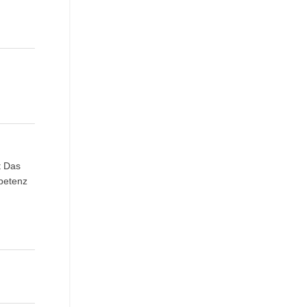
t Das
mpetenz
m