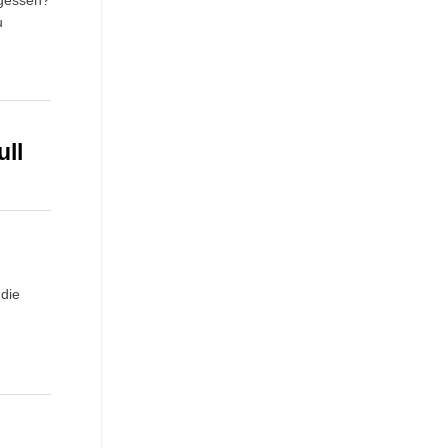
rgessen?
u
ull
die