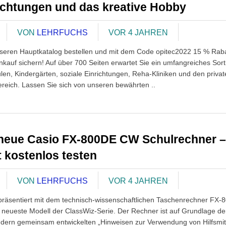
ichtungen und das kreative Hobby
VON
LEHRFUCHS
VOR 4 JAHREN
nseren Hauptkatalog bestellen und mit dem Code opitec2022 15 % Raba
inkauf sichern! Auf über 700 Seiten erwartet Sie ein umfangreiches Sor
ulen, Kindergärten, soziale Einrichtungen, Reha-Kliniken und den priva
ereich. Lassen Sie sich von unseren bewährten ..
neue Casio FX-800DE CW Schulrechner –
t kostenlos testen
VON
LEHRFUCHS
VOR 4 JAHREN
räsentiert mit dem technisch-wissenschaftlichen Taschenrechner FX-
neueste Modell der ClassWiz-Serie. Der Rechner ist auf Grundlage de
dern gemeinsam entwickelten „Hinweisen zur Verwendung von Hilfsmit