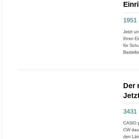
Einr
1951
Jetzt u
Ihren E
für Sch
Bastelb
Der 
Jetz
3431
CASIO p
CW das 
den Län