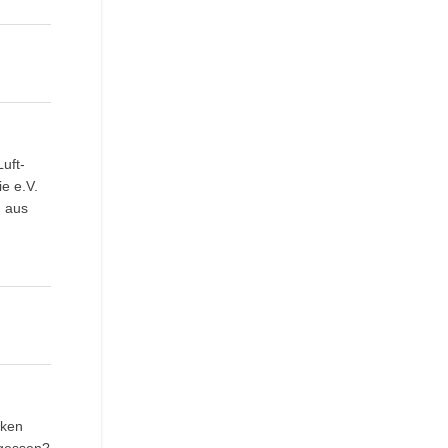
uft-
e e.V.
 aus
cken