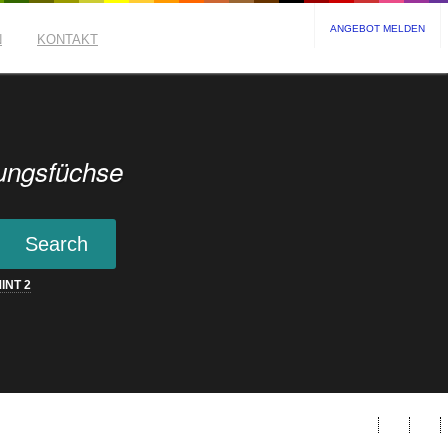
ANGEBOT MELDEN
N
KONTAKT
ungsfüchse
INT
2