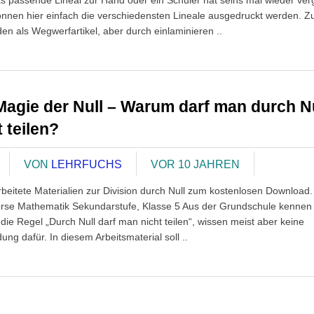
as passende Lineal zur Hand oder ein Schüler hat seins mal wieder ve
nnen hier einfach die verschiedensten Lineale ausgedruckt werden. Z
en als Wegwerfartikel, aber durch einlaminieren ..
Magie der Null – Warum darf man durch N
t teilen?
VON
LEHRFUCHS
VOR 10 JAHREN
beitete Materialien zur Division durch Null zum kostenlosen Download.
rse Mathematik Sekundarstufe, Klasse 5 Aus der Grundschule kennen 
die Regel „Durch Null darf man nicht teilen“, wissen meist aber keine
ng dafür. In diesem Arbeitsmaterial soll ..