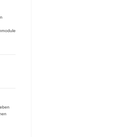
en
rnmodule
leben
chen