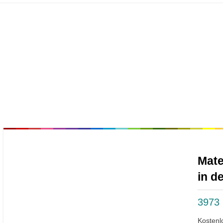
Mate
in d
3973
Kostenl