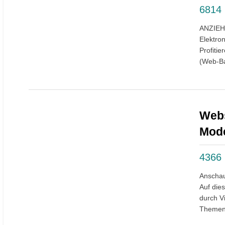
6814
ANZIEH
Elektron
Profiti
(Web-Ba
Webs
Mode
4366
Anschaul
Auf die
durch V
Themenb