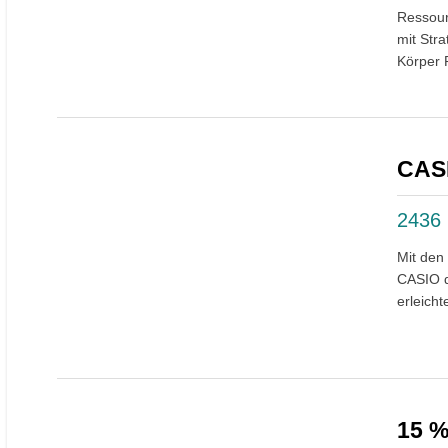
Ressour
mit Str
Körper 
CASI
2436
Mit den
CASIO d
erleich
15 %