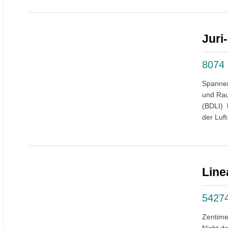
Juri
8074
Spannen
und Rau
(BDLI) 
der Luf
Line
5427
Zentimet